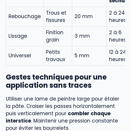
séchag
Trous et
2 à 24
Rebouchage
20 mm
fissures
heures
Finition
2 à 6
Lissage
3 mm
grain
heures
Petits
12 à 24
Universel
5 mm
travaux
heures
Gestes techniques pour une
application sans traces
Utiliser une lame de peintre large pour étaler
la pâte. Croiser les passes horizontalement
puis verticalement pour
combler chaque
interstice
. Maintenir une pression constante
pour éviter les bourrelets.