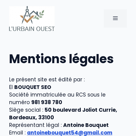
Aller
au
MENU
contenu
Mentions légales
Le présent site est édité par :
EI
BOUQUET SEO
Société immatriculée au RCS sous le
numéro
981 938 780
Siège social :
50 boulevard Joliot Currie,
Bordeaux, 33100
Représentant légal :
Antoine Bouquet
Email :
antoinebouquet54@gmail.com