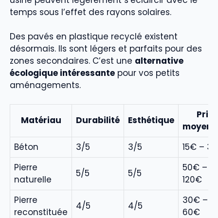
temps sous l’effet des rayons solaires.
Des pavés en plastique recyclé existent
désormais. Ils sont légers et parfaits pour des
zones secondaires. C’est une
alternative
écologique intéressante
pour vos petits
aménagements.
Prix
Matériau
Durabilité
Esthétique
moyen/
Béton
3/5
3/5
15€ – 3
Pierre
50€ –
5/5
5/5
naturelle
120€
Pierre
30€ –
4/5
4/5
reconstituée
60€