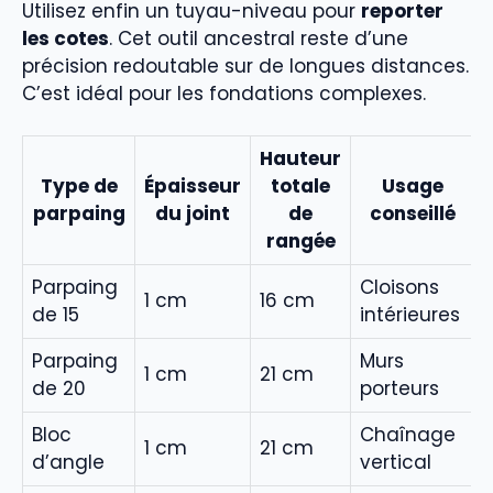
Utilisez enfin un tuyau-niveau pour
reporter
les cotes
. Cet outil ancestral reste d’une
précision redoutable sur de longues distances.
C’est idéal pour les fondations complexes.
Hauteur
Type de
Épaisseur
totale
Usage
parpaing
du joint
de
conseillé
rangée
Parpaing
Cloisons
1 cm
16 cm
de 15
intérieures
Parpaing
Murs
1 cm
21 cm
de 20
porteurs
Bloc
Chaînage
1 cm
21 cm
d’angle
vertical