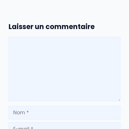
Laisser un commentaire
Commentaire
Nom
E-