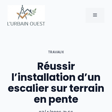
Aller
au
MENU
contenu
TRAVAUX
Réussir
l’installation d’un
escalier sur terrain
en pente