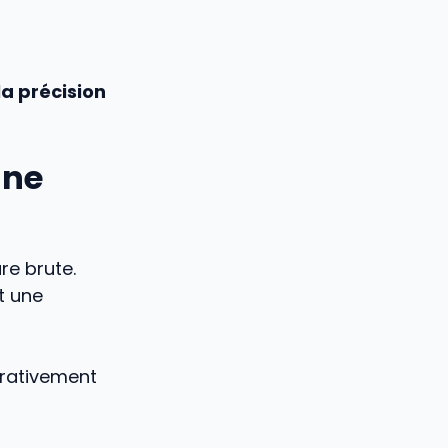
la précision
une
re brute.
t une
érativement