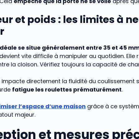
 Cela
empêche que la porte ne se voile
après que
ur et poids : les limites à n
r
idéale se situe généralement entre 35 et 45 m
evient vite difficile à manipuler au quotidien. Elle 
tre la cloison. Vérifiez toujours la capacité de char
l impacte directement la fluidité du coulissement su
ourde
fatigue les roulettes prématurément
.
imiser l’espace d’une maison
grâce à ce système
’atout majeur.
ption et mesures pré