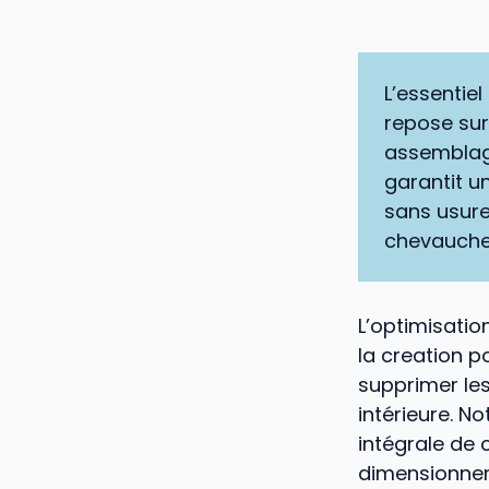
L’essentiel 
repose sur
assemblage
garantit u
sans usure
chevauchem
L’optimisatio
la creation p
supprimer les
intérieure. 
intégrale de 
dimensionnem