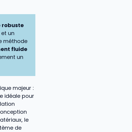
e robuste
 et un
te méthode
ent fluide
uement un
ique majeur :
le idéale pour
lation
conception
tériaux, le
stème de