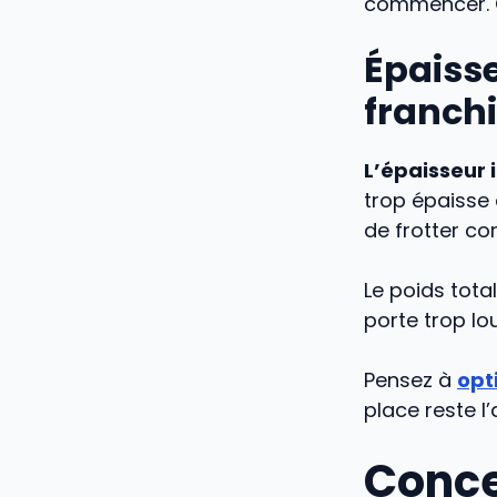
commencer.
Épaisse
franchi
L’épaisseur 
trop épaisse d
de frotter con
Le poids tota
porte trop l
Pensez à
opt
place reste l
Conce