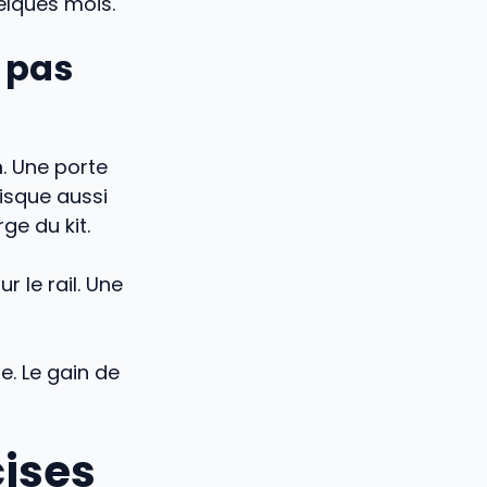
lques mois.
e pas
m
. Une porte
risque aussi
ge du kit.
r le rail. Une
. Le gain de
cises