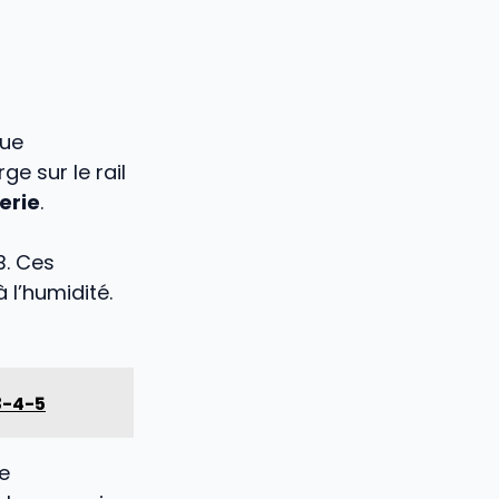
que
e sur le rail
erie
.
B. Ces
l’humidité.
3-4-5
e