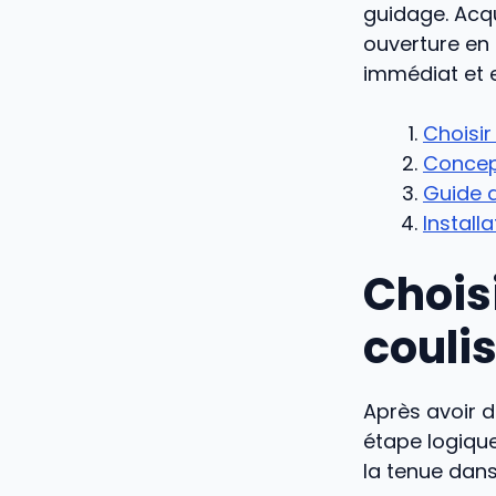
guidage. Acqu
ouverture en 
immédiat et e
Choisir
Concept
Guide d
Installa
Choisi
couli
Après avoir 
étape logiqu
la tenue dans