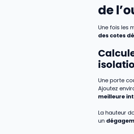
de l’
Une fois les 
des cotes dé
Calcul
isolati
Une porte cou
Ajoutez envi
meilleure in
La hauteur do
un
dégagemen