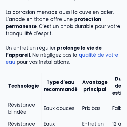
La corrosion menace aussi la cuve en acier.
L’anode en titane offre une
protection
permanente
. C’est un choix durable pour votre
tranquillité d’esprit.
Un entretien régulier
prolonge la vie de
l’appareil
. Ne négligez pas la
qualité de votre
eau
pour vos installations.
Duré
Type d’eau
Avantage
Technologie
de v
recommandé
principal
estim
Résistance
Eaux douces
Prix bas
Faible
blindée
Résistance
Eaux
Entretien
12 à 15